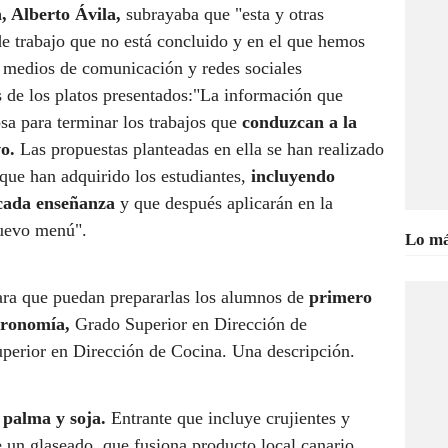
, Alberto Ávila,
subrayaba que "esta y otras
e trabajo que no está concluido y en el que hemos
s medios de comunicación y redes sociales
 de los platos presentados:"La información que
a para terminar los trabajos que
conduzcan a la
o.
Las propuestas planteadas en ella se han realizado
que han adquirido los estudiantes,
incluyendo
 cada enseñanza
y que después aplicarán en la
nuevo menú".
Lo má
para que puedan prepararlas los alumnos de
primero
tronomía,
Grado Superior en Dirección de
perior en Dirección de Cocina. Una descripción.
 palma y soja.
Entrante que incluye crujientes y
un glaseado, que fusiona producto local canario,