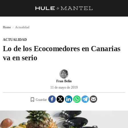
RECETAS
Home
Actualidad
TRUCOS
ACTUALIDAD
DESPENSA
Lo de los Ecocomedores en Canarias
BARRAS Y ESTRELLAS
va en serio
DÓNDE COMER
ÍDOLOS DE MESAS
Fran Belín
11 de mayo de 2019
CUADERNO DE VIAJE
Guardar
TRADICIÓN
MENÚ DEL DÍA
A CUCHILLO