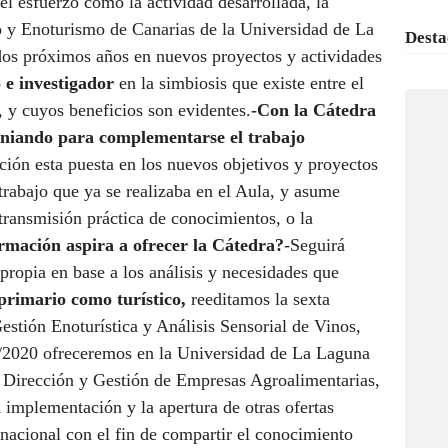
l esfuerzo como la actividad desarrollada, la
o y Enoturismo de Canarias de la Universidad de La
Desta
dos próximos años en nuevos proyectos y actividades
 e investigador
en la simbiosis que existe entre el
a, y cuyos beneficios son evidentes.
-Con la Cátedra
eniando para complementarse el trabajo
ción esta puesta en los nuevos objetivos y proyectos
trabajo que ya se realizaba en el Aula, y asume
transmisión práctica de conocimientos, o la
rmación aspira a ofrecer la Cátedra?
-Seguirá
ropia en base a los análisis y necesidades que
primario como turístico,
reeditamos la sexta
estión Enoturística y Análisis Sensorial de Vinos,
/2020 ofreceremos en la Universidad de La Laguna
n Dirección y Gestión de Empresas Agroalimentarias,
 implementación y la apertura de otras ofertas
rnacional con el fin de compartir el conocimiento