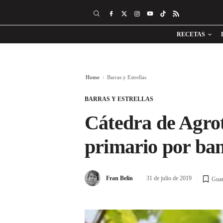
RECETAS
Home
Barras y Estrellas
BARRAS Y ESTRELLAS
Cátedra de Agrot
primario por ba
Fran Belín
31 de julio de 2019
Guar