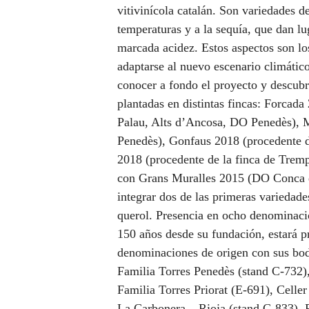
vitivinícola catalán. Son variedades de
temperaturas y a la sequía, que dan l
marcada acidez. Estos aspectos son lo
adaptarse al nuevo escenario climático
conocer a fondo el proyecto y descubri
plantadas en distintas fincas: Forcada
Palau, Alts d’Ancosa, DO Penedès), M
Penedès), Gonfaus 2018 (procedente de
2018 (procedente de la finca de Tremp
con Grans Muralles 2015 (DO Conca de
integrar dos de las primeras variedade
querol. Presencia en ocho denominaci
150 años desde su fundación, estará p
denominaciones de origen con sus bode
Familia Torres Penedès (stand C-732)
Familia Torres Priorat (E-691), Celle
La Carbonera – Rioja (stand C-833), 