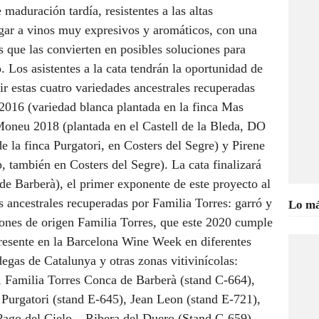
 maduración tardía, resistentes a las altas
ugar a vinos muy expresivos y aromáticos, con una
s que las convierten en posibles soluciones para
. Los asistentes a la cata tendrán la oportunidad de
r estas cuatro variedades ancestrales recuperadas
 2016 (variedad blanca plantada en la finca Mas
oneu 2018 (plantada en el Castell de la Bleda, DO
 la finca Purgatori, en Costers del Segre) y Pirene
, también en Costers del Segre). La cata finalizará
 Barberà), el primer exponente de este proyecto al
s ancestrales recuperadas por Familia Torres: garró y
Lo má
ones de origen Familia Torres, que este 2020 cumple
resente en la Barcelona Wine Week en diferentes
gas de Catalunya y otras zonas vitivinícolas:
, Familia Torres Conca de Barberà (stand C-664),
r Purgatori (stand E-645), Jean Leon (stand E-721),
Pago del Cielo – Ribera del Duero (Stand C-659),