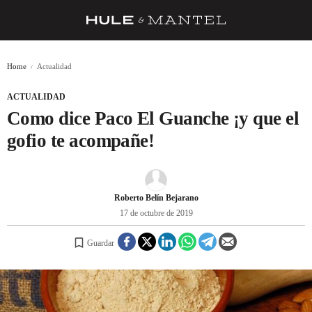
RECETAS
Home
Actualidad
TRUCOS
ACTUALIDAD
DESPENSA
Como dice Paco El Guanche ¡y que el
BARRAS Y ESTRELLAS
gofio te acompañe!
DÓNDE COMER
ÍDOLOS DE MESAS
Roberto Belín Bejarano
17 de octubre de 2019
CUADERNO DE VIAJE
Guardar
TRADICIÓN
MENÚ DEL DÍA
A CUCHILLO