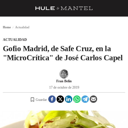
RECETAS
Home
Actualidad
TRUCOS
ACTUALIDAD
DESPENSA
Gofio Madrid, de Safe Cruz, en la
BARRAS Y ESTRELLAS
"MicroCrítica" de José Carlos Capel
DÓNDE COMER
ÍDOLOS DE MESAS
Fran Belín
17 de octubre de 2019
CUADERNO DE VIAJE
Guardar
TRADICIÓN
MENÚ DEL DÍA
A CUCHILLO