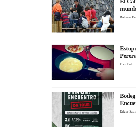
El Cab
mundo 
Roberto Be
Estupe
Perer
Fran Belín
Bodega
Encue
Edgar Sabi