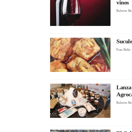
vinos
Roberto Be
Sucule
Fran Belín
Lanzar
Agroc
Roberto Be