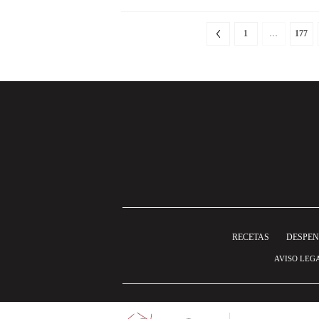
1
…
177
RECETAS
DESPE
AVISO LEG