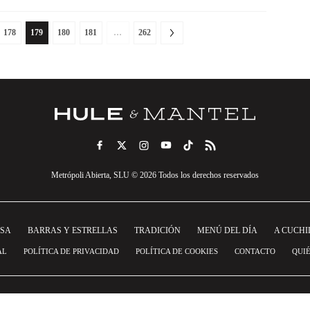
178
179
180
181
…
262
Metrópoli Abierta, SLU © 2026 Todos los derechos reservados
NSA
BARRAS Y ESTRELLAS
TRADICIÓN
MENÚ DEL DÍA
A CUCHI
AL
POLÍTICA DE PRIVACIDAD
POLÍTICA DE COOKIES
CONTACTO
QUI