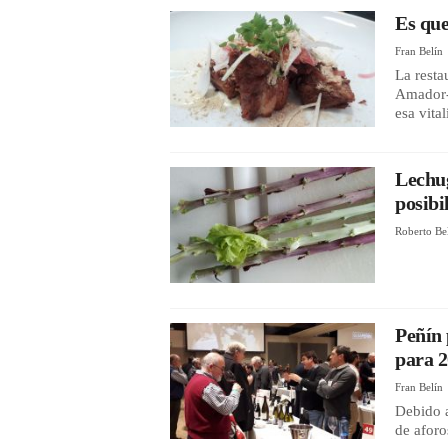
Es que
Fran Belín
La resta
Amador-C
esa vita
Lechug
posibi
Roberto Be
Peñín 
para 
Fran Belín
Debido a
de afor