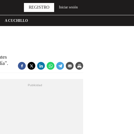
REGISTRO
Iniciar sesión
A CUCHILLO
ntes
l día".