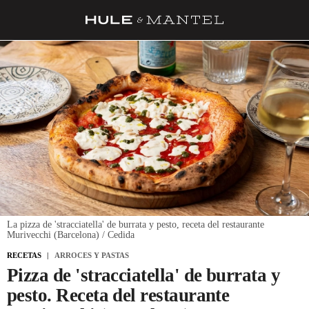
RECETAS
TRUCOS
DESPENSA
BARRAS Y ESTRELLAS
DÓNDE COMER
ÍDOLOS DE MESAS
CUADERNO DE VIAJE
La pizza de 'stracciatella' de burrata y pesto, receta del restaurante
Murivecchi (Barcelona) / Cedida
TRADICIÓN
RECETAS
ARROCES Y PASTAS
MENÚ DEL DÍA
Pizza de 'stracciatella' de burrata y
pesto. Receta del restaurante
A CUCHILLO