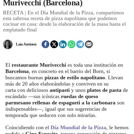
Murivecchi (Barcelona)
RECETA | En el Día Mundial de la Pizza, compartimos
REGISTRO
esta sabrosa receta de pizza napolitana que podemos
cocinar en casa: desde la elaboración de la masa hasta el
INICIAR SESIÓN
emplatado final
Laia Antúnez
El
restaurante Murivecchi
es toda una institución en
Barcelona
, en concreto en el barrio del Born,
si
buscamos buenas
pizzas de estilo napolitano
. Llevan
más de 20 años elaborándolas y conviven en su
carta con deliciosos
antipasti
y unos
platos de pasta
de
escándalo —sus icónicas
ruedas de queso
parmesano rellenas de espagueti a la carbonara
son
indispensables—, igual que sus sugerencias de
temporada que seducen con solo mirarlas.
Coincidiendo con el
Día Mundial de la Pizza
, le hemos
pedido a
Gino Esposito
, tercera generación de pizzeros