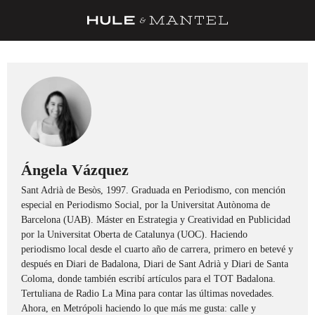
RECETAS
TRUCOS
DESPENSA
BARRAS Y ESTRELLAS
DÓNDE COMER
Ángela Vázquez
Sant Adrià de Besòs, 1997. Graduada en Periodismo, con mención
ÍDOLOS DE MESAS
especial en Periodismo Social, por la Universitat Autònoma de
CUADERNO DE VIAJE
Barcelona (UAB). Máster en Estrategia y Creatividad en Publicidad
por la Universitat Oberta de Catalunya (UOC). Haciendo
TRADICIÓN
periodismo local desde el cuarto año de carrera, primero en betevé y
después en Diari de Badalona, Diari de Sant Adrià y Diari de Santa
MENÚ DEL DÍA
Coloma, donde también escribí artículos para el TOT Badalona.
Tertuliana de Radio La Mina para contar las últimas novedades.
A CUCHILLO
Ahora, en Metrópoli haciendo lo que más me gusta: calle y