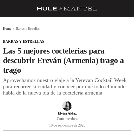
RECETAS
Home
Barras y Estrellas
TRUCOS
BARRAS Y ESTRELLAS
DESPENSA
Las 5 mejores coctelerías para
BARRAS Y ESTRELLAS
descubrir Ereván (Armenia) trago a
trago
DÓNDE COMER
Aprovechamos nuestro viaje a la Yerevan Cocktail Week
ÍDOLOS DE MESAS
para recorrer la ciudad y conocer por qué todo el mundo
habla de la nueva ola de la coctelería armenia
CUADERNO DE VIAJE
TRADICIÓN
Elvira Aldaz
MENÚ DEL DÍA
Comunicadora
10 de septiembre de 2023
A CUCHILLO