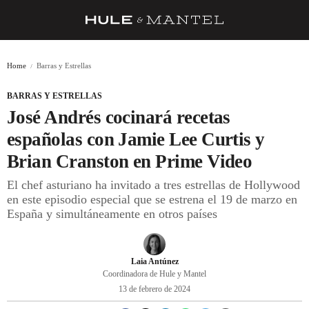
RECETAS
Home
Barras y Estrellas
TRUCOS
BARRAS Y ESTRELLAS
DESPENSA
José Andrés cocinará recetas
BARRAS Y ESTRELLAS
españolas con Jamie Lee Curtis y
Brian Cranston en Prime Video
DÓNDE COMER
El chef asturiano ha invitado a tres estrellas de Hollywood
ÍDOLOS DE MESAS
en este episodio especial que se estrena el 19 de marzo en
España y simultáneamente en otros países
CUADERNO DE VIAJE
TRADICIÓN
Laia Antúnez
MENÚ DEL DÍA
Coordinadora de Hule y Mantel
13 de febrero de 2024
A CUCHILLO