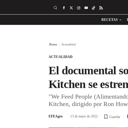
RECETAS
Home
Actualidad
ACTUALIDAD
El documental so
Kitchen se estre
"We Feed People (Alimentando 
Kitchen, dirigido por Ron How
EFEAgro
13 de mayo de 2022
Guardar