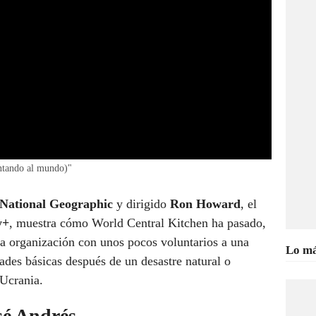
ntando al mundo)"
National Geographic
y dirigido
Ron Howard
, el
y+
, muestra cómo World Central Kitchen ha pasado,
a organización con unos pocos voluntarios a una
Lo má
des básicas después de un desastre natural o
Ucrania.
sé Andrés