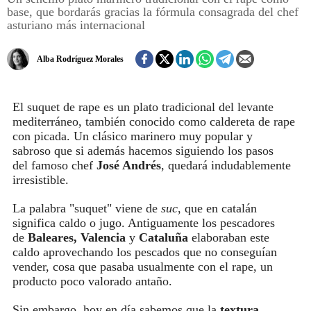
base, que bordarás gracias la fórmula consagrada del chef
asturiano más internacional
REGISTRO
Alba Rodríguez Morales
INICIAR SESIÓN
El suquet de rape es un plato tradicional del levante
mediterráneo, también conocido como caldereta de rape
con picada. Un clásico marinero muy popular y
sabroso que si además hacemos siguiendo los pasos
del famoso chef
José Andrés
, quedará indudablemente
irresistible.
La palabra "suquet" viene de
suc
, que en catalán
significa caldo o jugo. Antiguamente los pescadores
de
Baleares, Valencia
y
Cataluña
elaboraban este
caldo aprovechando los pescados que no conseguían
vender, cosa que pasaba usualmente con el rape, un
producto poco valorado antaño.
Sin embargo, hoy en día sabemos que la
textura