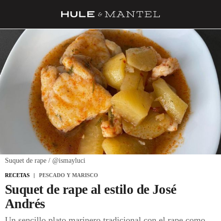
RECETAS
TRUCOS
DESPENSA
BARRAS Y ESTRELLAS
DÓNDE COMER
ÍDOLOS DE MESAS
CUADERNO DE VIAJE
Suquet de rape / @ismayluci
TRADICIÓN
RECETAS
PESCADO Y MARISCO
Suquet de rape al estilo de José
MENÚ DEL DÍA
Andrés
A CUCHILLO
Un sencillo plato marinero tradicional con el rape como