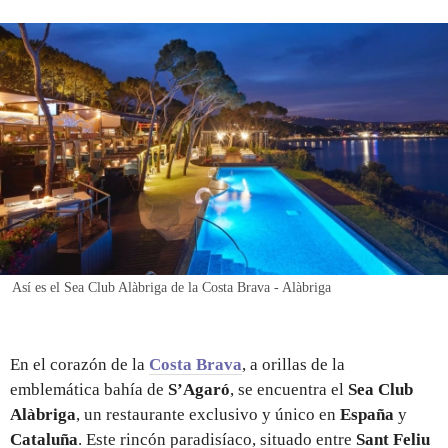
REGISTRO
INICIAR SESIÓN
Así es el Sea Club Alàbriga de la Costa Brava - Alàbriga
En el corazón de la
Costa Brava
, a orillas de la
emblemática bahía de
S’Agaró
, se encuentra el
Sea Club
Alàbriga
, un restaurante exclusivo y único en
España
y
Cataluña
.
Este rincón paradisíaco, situado entre
Sant Feliu