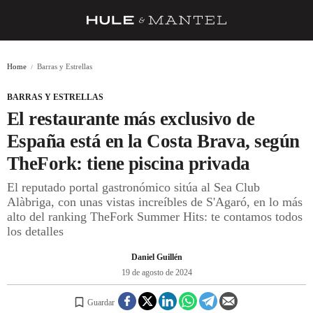
RECETAS
Home
Barras y Estrellas
TRUCOS
BARRAS Y ESTRELLAS
DESPENSA
El restaurante más exclusivo de
BARRAS Y ESTRELLAS
España está en la Costa Brava, según
TheFork: tiene piscina privada
DÓNDE COMER
El reputado portal gastronómico sitúa al Sea Club
ÍDOLOS DE MESAS
Alàbriga, con unas vistas increíbles de S'Agaró, en lo más
alto del ranking TheFork Summer Hits: te contamos todos
CUADERNO DE VIAJE
los detalles
TRADICIÓN
Daniel Guillén
MENÚ DEL DÍA
19 de agosto de 2024
A CUCHILLO
Guardar