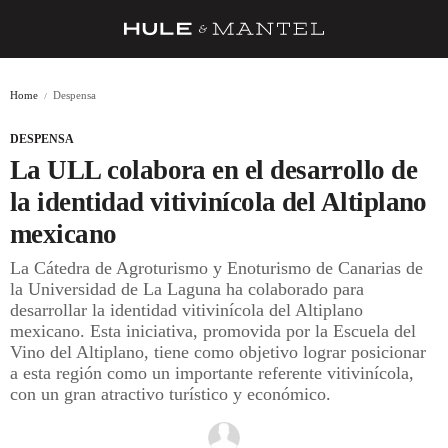
RECETAS
Home
Despensa
TRUCOS
DESPENSA
DESPENSA
La ULL colabora en el desarrollo de
BARRAS Y ESTRELLAS
la identidad vitivinícola del Altiplano
mexicano
DÓNDE COMER
La Cátedra de Agroturismo y Enoturismo de Canarias de
ÍDOLOS DE MESAS
la Universidad de La Laguna ha colaborado para
desarrollar la identidad vitivinícola del Altiplano
CUADERNO DE VIAJE
mexicano. Esta iniciativa, promovida por la Escuela del
Vino del Altiplano, tiene como objetivo lograr posicionar
TRADICIÓN
a esta región como un importante referente vitivinícola,
MENÚ DEL DÍA
con un gran atractivo turístico y económico.
A CUCHILLO