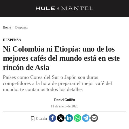
RECETAS
Home
Despensa
TRUCOS
DESPENSA
DESPENSA
Ni Colombia ni Etiopía: uno de los
BARRAS Y ESTRELLAS
mejores cafés del mundo está en este
rincón de Asia
DÓNDE COMER
Países como Corea del Sur o Japón son duros
ÍDOLOS DE MESAS
competidores a la hora de preparar el mejor café del
mundo: te contamos todos los detalles
CUADERNO DE VIAJE
Daniel Guillén
TRADICIÓN
11 de enero de 2025
MENÚ DEL DÍA
Guardar
A CUCHILLO