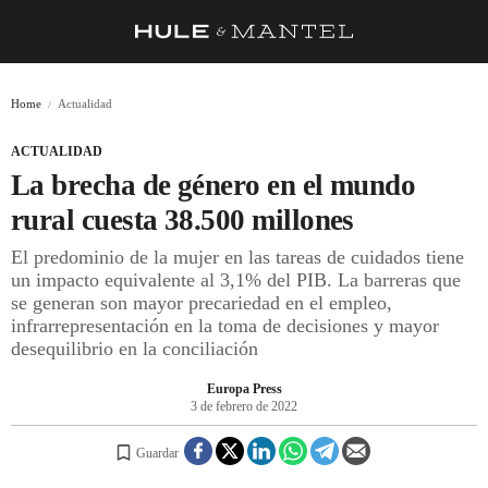
RECETAS
Home
Actualidad
TRUCOS
ACTUALIDAD
DESPENSA
La brecha de género en el mundo
BARRAS Y ESTRELLAS
rural cuesta 38.500 millones
El predominio de la mujer en las tareas de cuidados tiene
DÓNDE COMER
un impacto equivalente al 3,1% del PIB. La barreras que
ÍDOLOS DE MESAS
se generan son mayor precariedad en el empleo,
infrarrepresentación en la toma de decisiones y mayor
CUADERNO DE VIAJE
desequilibrio en la conciliación
TRADICIÓN
Europa Press
3 de febrero de 2022
MENÚ DEL DÍA
Guardar
A CUCHILLO