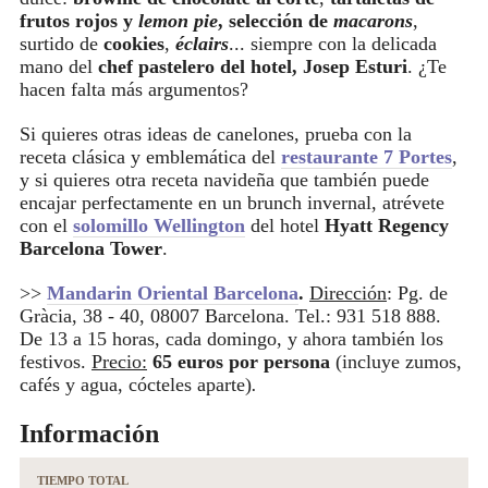
frutos rojos y
lemon pie
, selección de
macarons
,
surtido de
cookies
,
éclairs
... siempre con la delicada
mano del
chef pastelero del hotel, Josep Esturi
. ¿Te
hacen falta más argumentos?
Si quieres otras ideas de canelones, prueba con la
receta clásica y emblemática del
restaurante 7 Portes
,
y si quieres otra receta navideña que también puede
encajar perfectamente en un brunch invernal, atrévete
con el
solomillo Wellington
del hotel
Hyatt Regency
Barcelona Tower
.
>>
Mandarin Oriental Barcelona
.
Dirección
: Pg. de
Gràcia, 38 - 40, 08007 Barcelona. Tel.: 931 518 888.
De 13 a 15 horas, cada domingo, y ahora también los
festivos.
Precio:
65 euros por persona
(incluye zumos,
cafés y agua, cócteles aparte)
.
Información
TIEMPO TOTAL