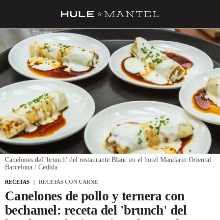
RECETAS
TRUCOS
DESPENSA
BARRAS Y ESTRELLAS
DÓNDE COMER
ÍDOLOS DE MESAS
CUADERNO DE VIAJE
Canelones del 'brunch' del restaurante Blanc en el hotel Mandarin Oriental
Barcelona / Cedida
TRADICIÓN
RECETAS
RECETAS CON CARNE
MENÚ DEL DÍA
Canelones de pollo y ternera con
bechamel: receta del 'brunch' del
A CUCHILLO