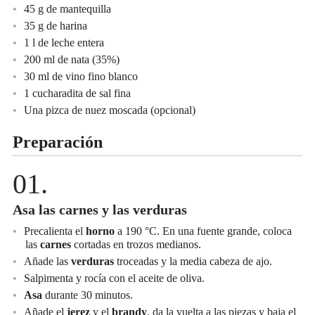
45 g de mantequilla
35 g de harina
1 l de leche entera
200 ml de nata (35%)
30 ml de vino fino blanco
1 cucharadita de sal fina
Una pizca de nuez moscada (opcional)
Preparación
Asa las carnes y las verduras
Precalienta el
horno
a 190 °C. En una fuente grande, coloca
las
carnes
cortadas en trozos medianos.
Añade las
verduras
troceadas y la media cabeza de ajo.
Salpimenta y rocía con el aceite de oliva.
Asa
durante 30 minutos.
Añade el
jerez
y el
brandy
, da la vuelta a las piezas y baja el