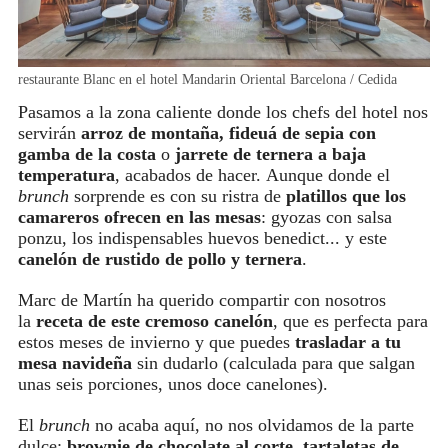
restaurante Blanc en el hotel Mandarin Oriental Barcelona / Cedida
Pasamos a la zona caliente donde los chefs del hotel nos
servirán
arroz de montaña, fideuá de sepia con
gamba de la costa
o
jarrete de ternera a baja
temperatura
, acabados de hacer.
Aunque donde el
brunch
sorprende es con su ristra de
platillos que los
camareros ofrecen en las mesas
: gyozas con salsa
ponzu, los indispensables
huevos benedict... y este
canelón de rustido de pollo y ternera
.
Marc de Martín ha querido compartir con nosotros
la
receta de este cremoso canelón
, que es perfecta para
estos meses de invierno y que puedes
trasladar a tu
mesa navideña
sin dudarlo (calculada para que salgan
unas seis porciones, unos doce canelones).
El
brunch
no acaba aquí, no nos olvidamos de la parte
dulce:
brownie de chocolate al corte
,
tartaletas de