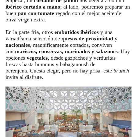
empezar, un
cortador de jamón
nos deleitará con un
ibérico cortado a mano
; al lado, podremos preparar un
buen
pan con tomate
regado con el mejor aceite de
oliva virgen extra.
En la parte fría, otros
embutidos ibéricos
y una
variadísima selección de
quesos de proximidad y
nacionales
, magníficamente cortados, conviven
con
mariscos, conservas, marinados y salazones
. Hay
opciones
vegetales
, desde gazpachos y verduritas
frescas hasta hummus y babaganoush de
berenjena. Cuesta elegir, pero no hay prisa, este
brunch
invita al disfrute.