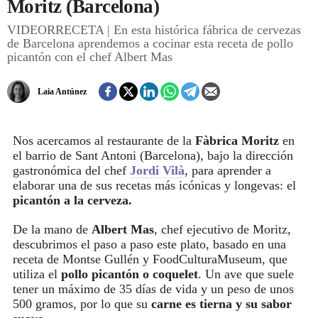
Moritz (Barcelona)
VIDEORRECETA | En esta histórica fábrica de cervezas
REGISTRO
de Barcelona aprendemos a cocinar esta receta de pollo
picantón con el chef Albert Mas
INICIAR SESIÓN
Laia Antúnez
Nos acercamos al restaurante de la
Fàbrica Moritz
en
el barrio de Sant Antoni (Barcelona), bajo la dirección
gastronómica del chef
Jordi Vilà
, para aprender a
elaborar una de sus recetas más icónicas y longevas: el
picantón a la cerveza.
De la mano de
Albert Mas
, chef ejecutivo de Moritz,
descubrimos el paso a paso este plato, basado en una
receta de Montse Gullén y FoodCulturaMuseum, que
utiliza el
pollo picantón o coquelet
. Un ave que suele
tener un máximo de 35 días de vida y un peso de unos
500 gramos, por lo que su
carne es tierna y su sabor