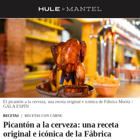
RECETAS
TRUCOS
DESPENSA
BARRAS Y ESTRELLAS
DÓNDE COMER
ÍDOLOS DE MESAS
CUADERNO DE VIAJE
El picantón a la cerveza, una receta original e icónica de Fábrica Moritz /
GALA ESPÍN
TRADICIÓN
RECETAS
RECETAS CON CARNE
MENÚ DEL DÍA
Picantón a la cerveza: una receta
original e icónica de la Fàbrica
A CUCHILLO