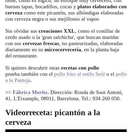
tiene, como es lógico, un enfoque muy cervecero, con
buenas tapas, bocadillos, cocas y
platos elaborados con
cerveza
como este picantón, sus albóndigas elaboradas
con cerveza negra o sus mejillones al vapor.
Sin olvidar sus
creaciones XXL
, como el costillar de
cerdo asado o la 'gran salchicha', que buscan maridar
con sus
cervezas frescas
, no pasteurizadas, elaboradas
diariamente en su
microcervecería
, en la planta baja
del restaurante.
Si quieres descubrir otras
recetas con pollo
prueba también con el
pollo frito al estilo Seúl
o el
pollo
a la Pantoja
.
>>
Fàbrica Moritz
.
Dirección: Ronda de Sant Antoni,
41, L'Eixample, 08011, Barcelona. Tel.: 934 260 050.
Videorreceta: picantón a la
cerveza