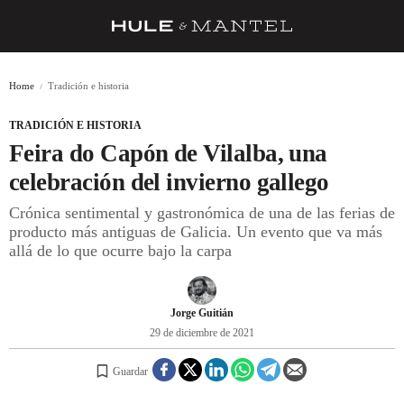
RECETAS
Home
Tradición e historia
TRUCOS
TRADICIÓN E HISTORIA
DESPENSA
Feira do Capón de Vilalba, una
BARRAS Y ESTRELLAS
celebración del invierno gallego
Crónica sentimental y gastronómica de una de las ferias de
DÓNDE COMER
producto más antiguas de Galicia. Un evento que va más
ÍDOLOS DE MESAS
allá de lo que ocurre bajo la carpa
CUADERNO DE VIAJE
Jorge Guitián
TRADICIÓN
29 de diciembre de 2021
MENÚ DEL DÍA
Guardar
A CUCHILLO