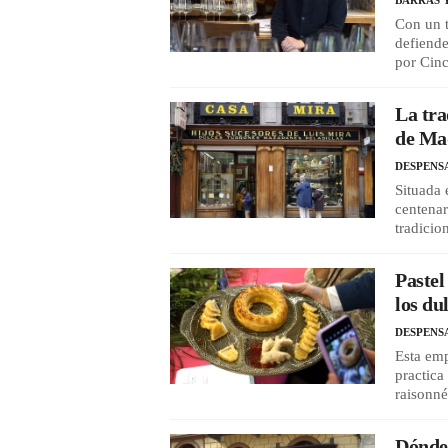
BARRAS 
Con un t
defiende
por Cinc
La tra
de Mad
DESPENS
Situada 
centenar
tradicio
Pastel
los du
DESPENS
Esta emp
practica
raisonné
Dónde 