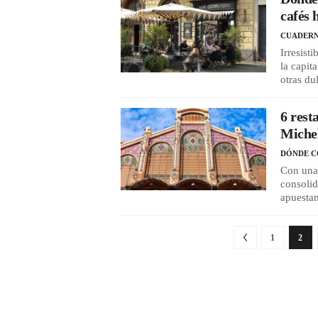
cafés 
CUADERN
Irresist
la capit
otras du
6 rest
Michel
DÓNDE 
Con una 
consolid
apuestan
1
2