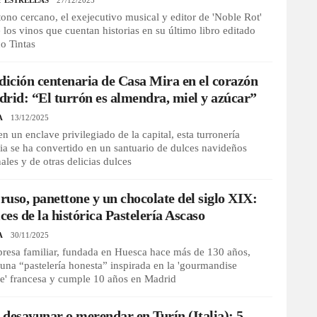
Y ESTRELLAS
27/12/2025
ono cercano, el exejecutivo musical y editor de 'Noble Rot'
 los vinos que cuentan historias en su último libro editado
o Tintas
dición centenaria de Casa Mira en el corazón
rid: “El turrón es almendra, miel y azúcar”
A
13/12/2025
en un enclave privilegiado de la capital, esta turronería
ia se ha convertido en un santuario de dulces navideños
nales y de otras delicias dulces
 ruso, panettone y un chocolate del siglo XIX:
lces de la histórica Pastelería Ascaso
A
30/11/2025
resa familiar, fundada en Huesca hace más de 130 años,
 una “pastelería honesta” inspirada en la 'gourmandise
e' francesa y cumple 10 años en Madrid
desayunar o merendar en Turín (Italia): 5