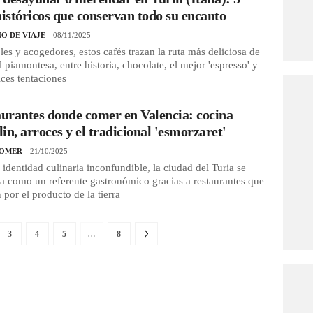
históricos que conservan todo su encanto
O DE VIAJE
08/11/2025
ibles y acogedores, estos cafés trazan la ruta más deliciosa de
al piamontesa, entre historia, chocolate, el mejor 'espresso' y
lces tentaciones
aurantes donde comer en Valencia: cocina
in, arroces y el tradicional 'esmorzaret'
COMER
21/10/2025
identidad culinaria inconfundible, la ciudad del Turia se
a como un referente gastronómico gracias a restaurantes que
 por el producto de la tierra
3
4
5
…
8