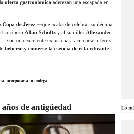
ada
oferta gastronómica
aderezan una escapada en
a
Copa de Jerez
—que acaba de celebrar su décima
al cocinero
Allan Schultz
y al sumiller
Allexander
on— son una excelente excusa para acercarse a Jerez
nde
beberse y comerse la esencia de esta vibrante
ara incorporar a tu bodega
 años de antigüedad
Lo má