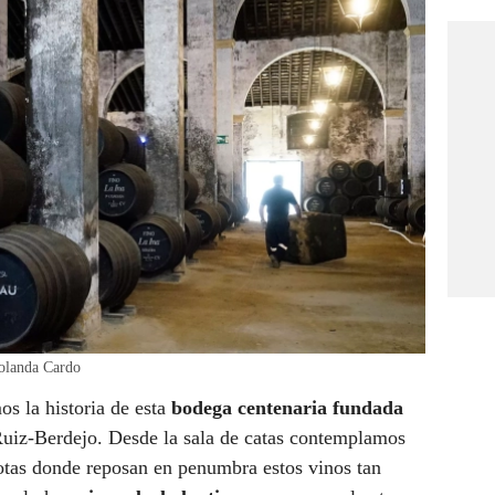
Yolanda Cardo
s la historia de esta
bodega centenaria fundada
Ruiz-Berdejo. Desde la sala de catas contemplamos
 botas donde reposan en penumbra estos vinos tan