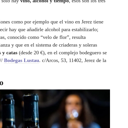
 solo hay
vino, alcohol y tiempo
, esos son los tres
ones como por ejemplo que el vino en Jerez tiene
cir hay que añadirle alcohol para estabilizarlo;
ras, conocido como “velo de flor”, resulta
anza y que en el sistema de criaderas y soleras
s y catas
(desde 20 €), en el complejo bodeguero se
//
Bodegas Lustau
. c/Arcos, 53, 11402, Jerez de la
o