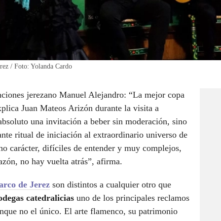
erez / Foto: Yolanda Cardo
anciones jerezano Manuel Alejandro: “La mejor copa
xplica Juan Mateos Arizón durante la visita a
 absoluto una invitación a beber sin moderación, sino
nte ritual de iniciación al extraordinario universo de
ho carácter, difíciles de entender y muy complejos,
zón, no hay vuelta atrás”, afirma.
rco de Jerez
son distintos a cualquier otro que
degas catedralicias
uno de los principales reclamos
unque no el único. El arte flamenco, su patrimonio