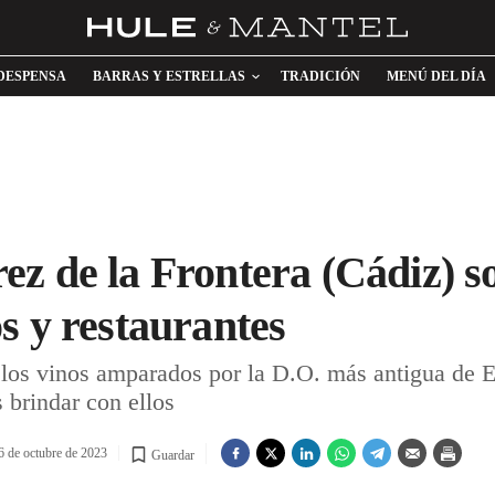
DESPENSA
BARRAS Y ESTRELLAS
TRADICIÓN
MENÚ DEL DÍA
z de la Frontera (Cádiz) s
s y restaurantes
 los vinos amparados por la D.O. más antigua de E
 brindar con ellos
6 de octubre de 2023
Guardar