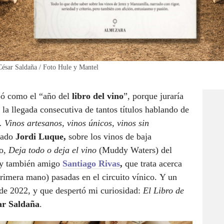
César Saldaña / Foto Hule y Mantel
pó como el “año del
libro del vino
”, porque juraría
la llegada consecutiva de tantos títulos hablando de
. Vinos artesanos, vinos únicos, vinos sin
mado
Jordi Luque,
sobre los vinos de baja
ro,
Deja todo o deja el vino
(Muddy Waters) del
 y también amigo
Santiago Rivas
,
que trata acerca
rimera mano) pasadas en el circuito vínico.
Y un
o de 2022, y que despertó mi curiosidad:
El Libro de
ar Saldaña
.