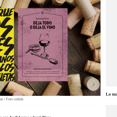
Lo má
as / Foto cedida