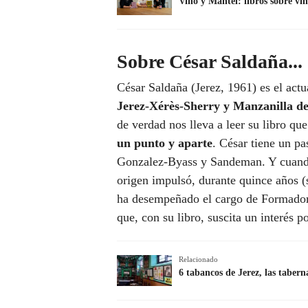
Vino y Mantel: libros sobre vi
Sobre César Saldaña...
César Saldaña (Jerez, 1961) es el act
Jerez-Xérès-Sherry y Manzanilla d
de verdad nos lleva a leer su libro qu
un punto y aparte
. César tiene un p
Gonzalez-Byass y Sandeman. Y cuando
origen impulsó, durante quince años (
ha desempeñado el cargo de Formador
que, con su libro, suscita un interés 
Relacionado
6 tabancos de Jerez, las tabern