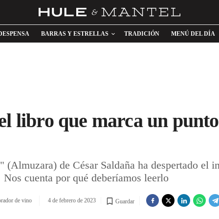
DESPENSA
BARRAS Y ESTRELLAS
TRADICIÓN
MENÚ DEL DÍA
el libro que marca un punto 
z" (Almuzara) de César Saldaña ha despertado el in
. Nos cuenta por qué deberíamos leerlo
orador de vino
4 de febrero de 2023
Guardar