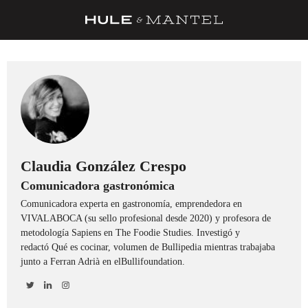
RECETAS
TRUCOS
DESPENSA
BARRAS Y ESTRELLAS
DÓNDE COMER
Claudia González Crespo
Comunicadora gastronómica
ÍDOLOS DE MESAS
Comunicadora experta en gastronomía, emprendedora en
CUADERNO DE VIAJE
VIVALABOCA (su sello profesional desde 2020) y profesora de
metodología Sapiens en The Foodie Studies. Investigó y
TRADICIÓN
redactó Qué es cocinar, volumen de Bullipedia mientras trabajaba
junto a Ferran Adrià en elBullifoundation.
MENÚ DEL DÍA
A CUCHILLO