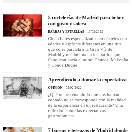
REGISTRO
5 coctelerías de Madrid para beber
con gusto y solera
INICIAR SESIÓN
BARRAS Y ESTRELLAS
13/02/2022
Cinco bares especializados en cócteles con
edades y espíritus diferentes en una ruta
que corre paralela a la Gran Vía de
Madrid y nos interna en los barrios que la
flanquean hacia el norte: Chueca, Malasaña
y Conde Duque
Aprendiendo a domar la expectativa
OPINIÓN
05/02/2022
¿Qué ocurre cuando lo que nos habían
contado no se corresponde con la realidad
de la experiencia en un restaurante? Una
reflexión sobre las expectativas
gastronómicas
7 barras y terrazas de Madrid donde