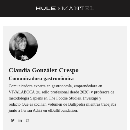
RECETAS
TRUCOS
DESPENSA
BARRAS Y ESTRELLAS
DÓNDE COMER
Claudia González Crespo
Comunicadora gastronómica
ÍDOLOS DE MESAS
Comunicadora experta en gastronomía, emprendedora en
CUADERNO DE VIAJE
VIVALABOCA (su sello profesional desde 2020) y profesora de
metodología Sapiens en The Foodie Studies. Investigó y
TRADICIÓN
redactó Qué es cocinar, volumen de Bullipedia mientras trabajaba
junto a Ferran Adrià en elBullifoundation.
MENÚ DEL DÍA
A CUCHILLO