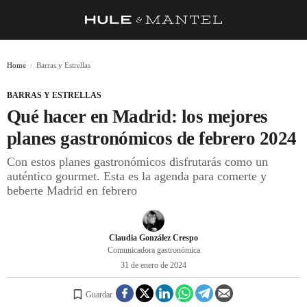
RECETAS
Home
Barras y Estrellas
TRUCOS
BARRAS Y ESTRELLAS
DESPENSA
Qué hacer en Madrid: los mejores
BARRAS Y ESTRELLAS
planes gastronómicos de febrero 2024
Con estos planes gastronómicos disfrutarás como un
DÓNDE COMER
auténtico gourmet. Esta es la agenda para comerte y
ÍDOLOS DE MESAS
beberte Madrid en febrero
CUADERNO DE VIAJE
Claudia González Crespo
TRADICIÓN
Comunicadora gastronómica
31 de enero de 2024
MENÚ DEL DÍA
A CUCHILLO
Guardar