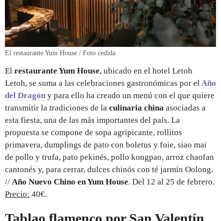
El restaurante Yum House / Foto cedida
El
restaurante Yum House
, ubicado en el hotel Letoh
Letoh, se suma a las celebraciones gastronómicas por el
Año
del Dragón
y para ello ha creado un menú con el que quiere
transmitir la tradiciones de la
culinaria china
asociadas a
esta fiesta, una de las más importantes del país. La
propuesta se compone de sopa agripicante, rollitos
primavera, dumplings de pato con boletus y foie, siao mai
de pollo y trufa, pato pekinés, pollo kongpao, arroz chaofan
cantonés y, para cerrar, dulces chinós con té jarmín Oolong.
//
Año Nuevo Chino en Yum House
. Del 12 al 25 de febrero.
Precio:
40€.
Tablao flamenco por San Valentín