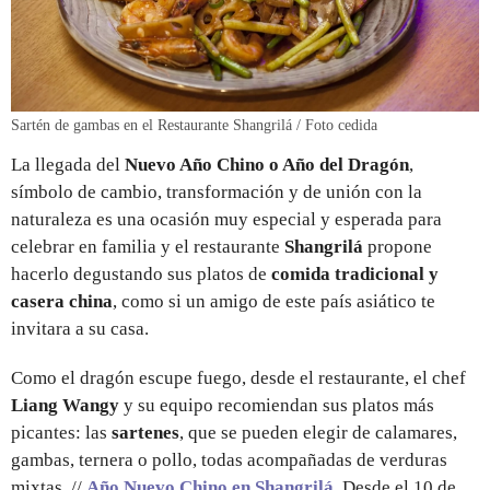
Sartén de gambas en el Restaurante Shangrilá / Foto cedida
La llegada del
Nuevo Año Chino o Año del Dragón
,
símbolo de cambio, transformación y de unión con la
naturaleza es una ocasión muy especial y esperada para
celebrar en familia y el restaurante
Shangrilá
propone
hacerlo degustando sus platos de
comida tradicional y
casera china
, como si un amigo de este país asiático te
invitara a su casa.
Como el dragón escupe fuego, desde el restaurante, el chef
Liang Wangy
y
su equipo recomiendan sus platos más
picantes: las
sartenes
, que se pueden elegir de calamares,
gambas, ternera o pollo, todas acompañadas de verduras
mixtas. //
Año Nuevo Chino en Shangrilá
.
Desde el 10 de