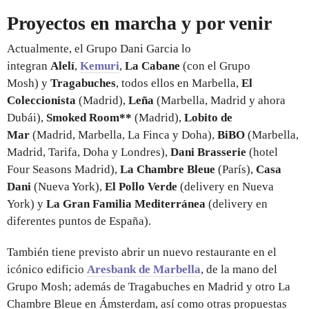
Proyectos en marcha y por venir
Actualmente, el Grupo Dani Garcia lo
integran
Alelí
,
Kemuri
,
La Cabane
(con el Grupo
Mosh)
y
Tragabuches
, todos ellos en Marbella,
El
Coleccionista
(Madrid),
Leña
(Marbella, Madrid y ahora
Dubái),
Smoked Room**
(Madrid),
Lobito de
Mar
(Madrid, Marbella, La Finca y Doha),
BiBO
(Marbella,
Madrid, Tarifa, Doha y Londres),
Dani Brasserie
(hotel
Four Seasons Madrid),
La Chambre Bleue
(París),
Casa
Dani
(Nueva York),
El Pollo Verde
(delivery en Nueva
York) y
La Gran Familia Mediterránea
(delivery en
diferentes puntos de España).
También tiene previsto abrir un nuevo restaurante en el
icónico edificio
Aresbank de Marbella
, de la mano del
Grupo Mosh; además de Tragabuches en Madrid y otro La
Chambre Bleue en Ámsterdam, así como otras propuestas