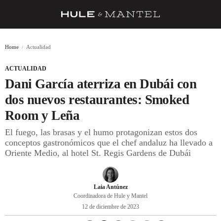
RECETAS
Home
Actualidad
TRUCOS
ACTUALIDAD
DESPENSA
Dani García aterriza en Dubái con
BARRAS Y ESTRELLAS
dos nuevos restaurantes: Smoked
Room y Leña
DÓNDE COMER
El fuego, las brasas y el humo protagonizan estos dos
ÍDOLOS DE MESAS
conceptos gastronómicos que el chef andaluz ha llevado a
Oriente Medio, al hotel St. Regis Gardens de Dubái
CUADERNO DE VIAJE
TRADICIÓN
Laia Antúnez
MENÚ DEL DÍA
Coordinadora de Hule y Mantel
12 de diciembre de 2023
A CUCHILLO