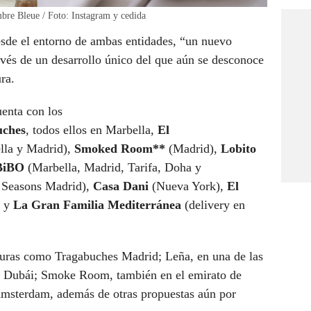
bre Bleue / Foto: Instagram y cedida
esde el entorno de ambas entidades, “un nuevo
avés de un desarrollo único del que aún se desconoce
ra.
enta con los
uches
, todos ellos en Marbella,
El
lla y Madrid),
Smoked Room**
(Madrid),
Lobito
BiBO
(Marbella, Madrid, Tarifa, Doha y
 Seasons Madrid),
Casa Dani
(Nueva York),
El
) y
La Gran Familia Mediterránea
(delivery en
turas como Tragabuches Madrid; Leña, en una de las
de Dubái; Smoke Room, también en el emirato de
msterdam, además de otras propuestas aún por