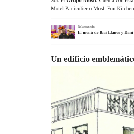
Sol: el
Grupo Mosh
. Cuenta con est
Motel Particulier o Mosh Fun Kitchen
Relacionado
El menú de Ibai Llanos y Dani
Un edificio emblemátic