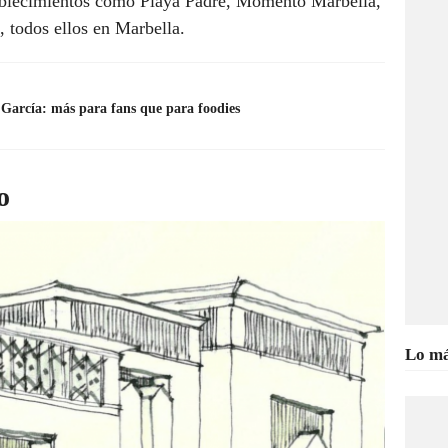
ablecimientos como Playa Padre, Momento Marbella,
, todos ellos en Marbella.
 García: más para fans que para foodies
o
Lo má