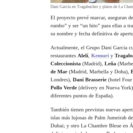
Dani García en Tragabuches y platos de La Cham
El proyecto prevé marcar, aseguran d
rumbo” y ser “un hito” para ellas a tr
su nombre y fecha definitiva de apertu
Actualmente, el Grupo Dani Garcia cu
restaurantes
Alelí
,
Kemuri
y
Tragab
Coleccionista
(Madrid),
Leña
(Marbe
de Mar
(Madrid, Marbella y Doha),
Londres),
Dani Brasserie
(hotel Four
Pollo Verde
(delivery en Nueva York
diferentes puntos de España).
También tienen previstas nuevas aper
islas más lujosas de Palm Jumeirah 
Dubai; y otro La Chambre Bleue en Á