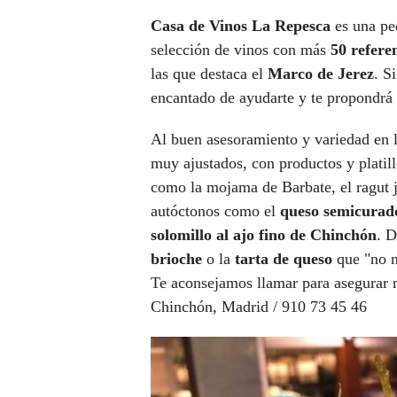
Casa de Vinos La Repesca
es una pe
selección de vinos con más
50 refere
las que destaca el
Marco de Jerez
. S
encantado de ayudarte y te propondrá
Al buen asesoramiento y variedad en l
muy ajustados, con productos y platill
como la mojama de Barbate, el ragut j
autóctonos como el
queso semicurado 
solomillo al ajo fino de Chinchón
. D
brioche
o la
tarta de queso
que "no n
Te aconsejamos llamar para asegurar 
Chinchón, Madrid / 910 73 45 46