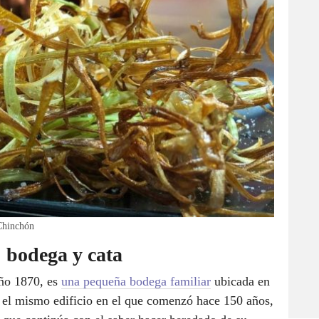
Chinchón
 bodega y cata
año 1870, es
una pequeña bodega familiar
ubicada en
n el mismo edificio en el que comenzó hace 150 años,