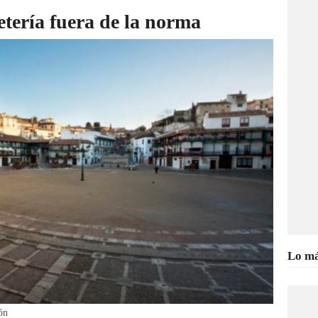
etería fuera de la norma
Lo má
ón