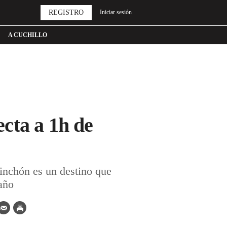
REGISTRO
Iniciar sesión
A CUCHILLO
cta a 1h de
inchón es un destino que
año