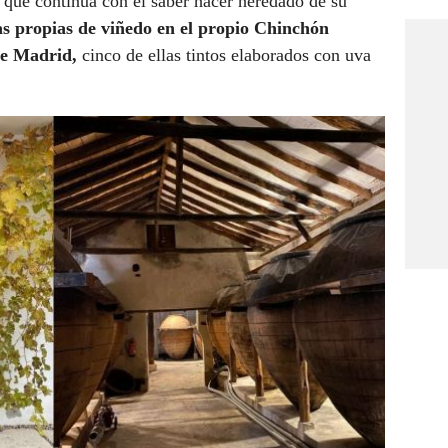
, que continúa con el saber hacer heredado de su
as propias de viñedo en el propio Chinchón
de Madrid,
cinco de ellas tintos elaborados con uva