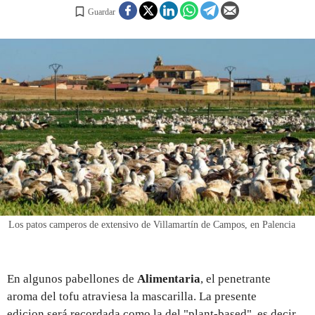
Guardar
REGISTRO
INICIAR SESIÓN
Los patos camperos de extensivo de Villamartín de Campos, en Palencia
En algunos pabellones de
Alimentaria
, el penetrante
aroma del tofu atraviesa la mascarilla. La presente
edicion será recordada como la del "plant-based", es decir,