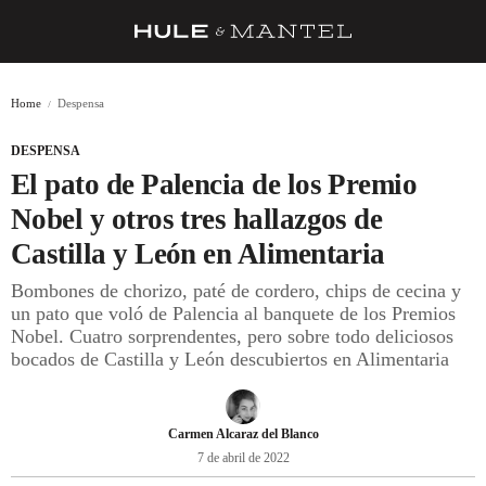
RECETAS
Home
Despensa
TRUCOS
DESPENSA
DESPENSA
El pato de Palencia de los Premio
BARRAS Y ESTRELLAS
Nobel y otros tres hallazgos de
Castilla y León en Alimentaria
DÓNDE COMER
Bombones de chorizo, paté de cordero, chips de cecina y
ÍDOLOS DE MESAS
un pato que voló de Palencia al banquete de los Premios
Nobel. Cuatro sorprendentes, pero sobre todo deliciosos
CUADERNO DE VIAJE
bocados de Castilla y León descubiertos en Alimentaria
TRADICIÓN
MENÚ DEL DÍA
Carmen Alcaraz del Blanco
7 de abril de 2022
A CUCHILLO