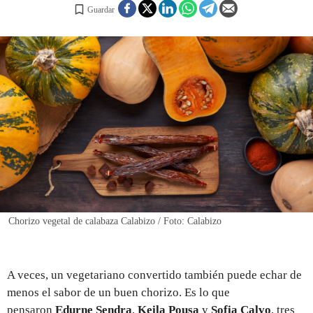
Guardar
REGISTRO
INICIAR SESIÓN
Chorizo vegetal de calabaza Calabizo / Foto: Calabizo
A veces, un vegetariano convertido también puede echar de
menos el sabor de un buen chorizo. Es lo que
pensaron
Edurne Sendra
,
Keila Pousa
y
Sofia Calvo
, tres