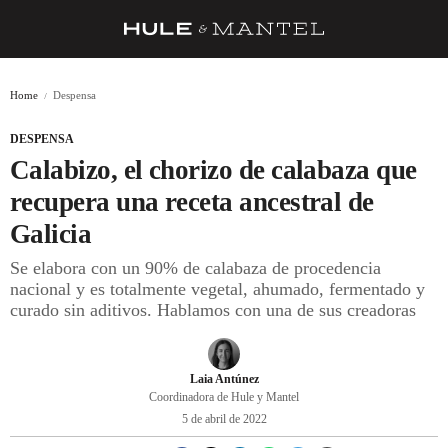
RECETAS
Home
Despensa
TRUCOS
DESPENSA
DESPENSA
Calabizo, el chorizo de calabaza que
BARRAS Y ESTRELLAS
recupera una receta ancestral de
Galicia
DÓNDE COMER
Se elabora con un 90% de calabaza de procedencia
ÍDOLOS DE MESAS
nacional y es totalmente vegetal, ahumado, fermentado y
curado sin aditivos. Hablamos con una de sus creadoras
CUADERNO DE VIAJE
TRADICIÓN
Laia Antúnez
MENÚ DEL DÍA
Coordinadora de Hule y Mantel
5 de abril de 2022
A CUCHILLO