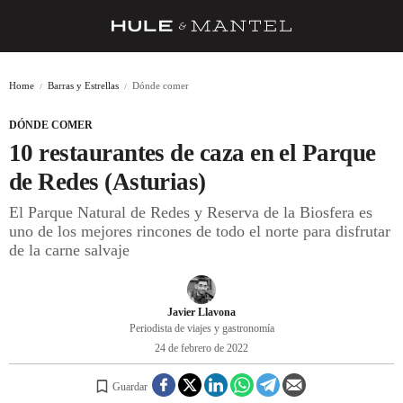
RECETAS
Home
Barras y Estrellas
Dónde comer
TRUCOS
DÓNDE COMER
DESPENSA
10 restaurantes de caza en el Parque
BARRAS Y ESTRELLAS
de Redes (Asturias)
El Parque Natural de Redes y Reserva de la Biosfera es
DÓNDE COMER
uno de los mejores rincones de todo el norte para disfrutar
ÍDOLOS DE MESAS
de la carne salvaje
CUADERNO DE VIAJE
Javier Llavona
TRADICIÓN
Periodista de viajes y gastronomía
24 de febrero de 2022
MENÚ DEL DÍA
A CUCHILLO
Guardar