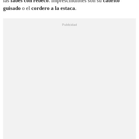
las
fabes con rebeco
. Imprescindibles son su
cabrito
guisado
o el
cordero a la estaca
.