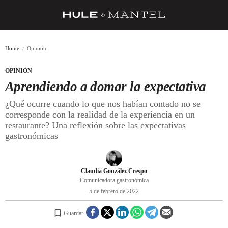
RECETAS
Home
Opinión
TRUCOS
OPINIÓN
DESPENSA
Aprendiendo a domar la expectativa
BARRAS Y ESTRELLAS
¿Qué ocurre cuando lo que nos habían contado no se
corresponde con la realidad de la experiencia en un
DÓNDE COMER
restaurante? Una reflexión sobre las expectativas
gastronómicas
ÍDOLOS DE MESAS
CUADERNO DE VIAJE
Claudia González Crespo
TRADICIÓN
Comunicadora gastronómica
5 de febrero de 2022
MENÚ DEL DÍA
Guardar
A CUCHILLO