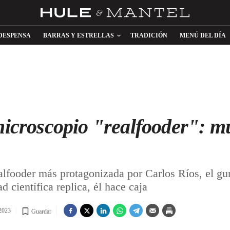
DESPENSA
BARRAS Y ESTRELLAS
TRADICIÓN
MENÚ DEL DÍA
microscopio "realfooder": m
oder más protagonizada por Carlos Ríos, el gurú
 científica replica, él hace caja
 2023
Guardar