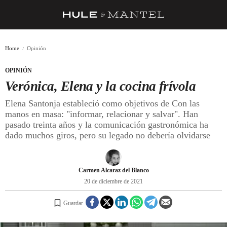
RECETAS
Home
Opinión
TRUCOS
OPINIÓN
DESPENSA
Verónica, Elena y la cocina frívola
BARRAS Y ESTRELLAS
Elena Santonja estableció como objetivos de Con las
manos en masa: "informar, relacionar y salvar". Han
DÓNDE COMER
pasado treinta años y la comunicación gastronómica ha
dado muchos giros, pero su legado no debería olvidarse
ÍDOLOS DE MESAS
CUADERNO DE VIAJE
Carmen Alcaraz del Blanco
TRADICIÓN
20 de diciembre de 2021
MENÚ DEL DÍA
Guardar
A CUCHILLO