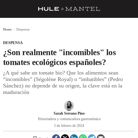
RECETAS
Home
Despensa
TRUCOS
DESPENSA
DESPENSA
¿Son realmente "incomibles" los
BARRAS Y ESTRELLAS
tomates ecológicos españoles?
¿A qué sabe un tomate bio? Que los alimentos sean
DÓNDE COMER
“incomibles” (Ségolène Royal) o “imbatibles” (Pedro
ÍDOLOS DE MESAS
Sánchez) no depende de su origen, la clave está en la
maduración
CUADERNO DE VIAJE
TRADICIÓN
Sarah Serrano Pino
Historiadora y comunicadora gastronómica
MENÚ DEL DÍA
5 de febrero de 2024
A CUCHILLO