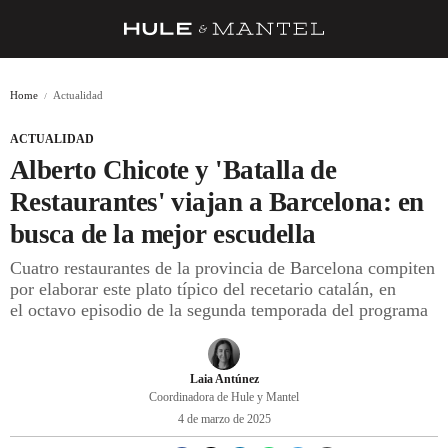
RECETAS
Home
Actualidad
TRUCOS
ACTUALIDAD
DESPENSA
Alberto Chicote y 'Batalla de
BARRAS Y ESTRELLAS
Restaurantes' viajan a Barcelona: en
busca de la mejor escudella
DÓNDE COMER
Cuatro restaurantes de la provincia de Barcelona compiten
ÍDOLOS DE MESAS
por elaborar este plato típico del recetario catalán, en
el octavo episodio de la segunda temporada del programa
CUADERNO DE VIAJE
TRADICIÓN
Laia Antúnez
MENÚ DEL DÍA
Coordinadora de Hule y Mantel
4 de marzo de 2025
A CUCHILLO