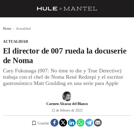
RECETAS
Home
Actualidad
TRUCOS
ACTUALIDAD
DESPENSA
El director de 007 rueda la docuserie
BARRAS Y ESTRELLAS
de Noma
Cary Fukunaga (007: No time to die y True Detective)
DÓNDE COMER
trabaja con el chef de Noma René Redzepi y el escritor
ÍDOLOS DE MESAS
gastronómico Matt Goulding en una serie para Apple
CUADERNO DE VIAJE
Carmen Alcaraz del Blanco
TRADICIÓN
12 de febrero de 2022
MENÚ DEL DÍA
Guardar
A CUCHILLO