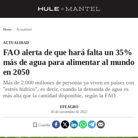
RECETAS
Home
Actualidad
TRUCOS
ACTUALIDAD
DESPENSA
FAO alerta de que hará falta un 35%
BARRAS Y ESTRELLAS
más de agua para alimentar al mundo
en 2050
DÓNDE COMER
Más de 2.000 millones de personas ya viven en países con
ÍDOLOS DE MESAS
"estrés hídrico", es decir, cuando la demanda de agua es
más alta que la cantidad disponible, según la FAO
CUADERNO DE VIAJE
EFEAGRO
TRADICIÓN
30 de noviembre de 2022
MENÚ DEL DÍA
Guardar
A CUCHILLO