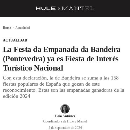
RECETAS
Home
Actualidad
TRUCOS
ACTUALIDAD
DESPENSA
La Festa da Empanada da Bandeira
BARRAS Y ESTRELLAS
(Pontevedra) ya es Fiesta de Interés
Turístico Nacional
DÓNDE COMER
Con esta declaración, la de Bandeira se suma a las 158
ÍDOLOS DE MESAS
fiestas populares de España que gozan de este
reconocimiento. Estas son las empanadas ganadoras de la
CUADERNO DE VIAJE
edición 2024
TRADICIÓN
MENÚ DEL DÍA
Laia Antúnez
Coordinadora de Hule y Mantel
A CUCHILLO
4 de septiembre de 2024