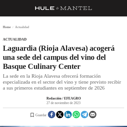
RECETAS
Home
Actualidad
TRUCOS
ACTUALIDAD
DESPENSA
Laguardia (Rioja Alavesa) acogerá
BARRAS Y ESTRELLAS
una sede del campus del vino del
Basque Culinary Center
DÓNDE COMER
La sede en la Rioja Alavesa ofrecerá formación
ÍDOLOS DE MESAS
especializada en el sector del vino y tiene previsto recibir
a sus primeros estudiantes en septiembre de 2026
CUADERNO DE VIAJE
Redacción / EFEAGRO
TRADICIÓN
27 de noviembre de 2023
MENÚ DEL DÍA
Guardar
A CUCHILLO