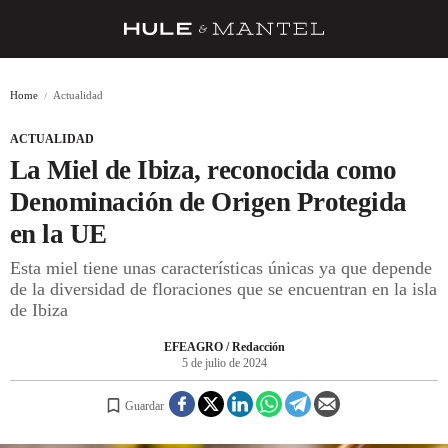
RECETAS
Home
Actualidad
TRUCOS
ACTUALIDAD
DESPENSA
La Miel de Ibiza, reconocida como
BARRAS Y ESTRELLAS
Denominación de Origen Protegida
en la UE
DÓNDE COMER
Esta miel tiene unas características únicas ya que depende
ÍDOLOS DE MESAS
de la diversidad de floraciones que se encuentran en la isla
de Ibiza
CUADERNO DE VIAJE
EFEAGRO / Redacción
TRADICIÓN
5 de julio de 2024
MENÚ DEL DÍA
Guardar
A CUCHILLO