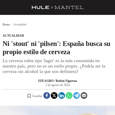
RECETAS
Home
Actualidad
TRUCOS
ACTUALIDAD
DESPENSA
Ni 'stout' ni 'pilsen': España busca su
BARRAS Y ESTRELLAS
propio estilo de cerveza
La cerveza rubia tipo 'lager' es la más consumida en
DÓNDE COMER
nuestro país, pero no es un estilo propio. ¿Podría ser la
ÍDOLOS DE MESAS
cerveza sin alcohol la que nos definiera?
CUADERNO DE VIAJE
EFEAGRO / Rubén Figueroa
2 de agosto de 2024
TRADICIÓN
Guardar
MENÚ DEL DÍA
A CUCHILLO