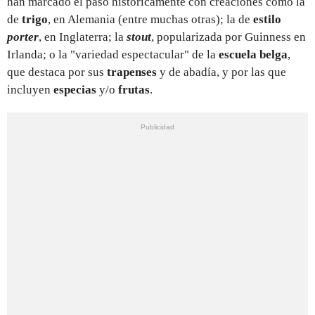
han marcado el paso históricamente con creaciones como la
de
trigo
, en Alemania (entre muchas otras); la de
estilo
porter
, en Inglaterra; la
stout
, popularizada por Guinness en
Irlanda; o la "variedad espectacular" de la
escuela belga
,
que destaca por sus
trapenses
y de abadía, y por las que
incluyen
especias
y/o
frutas
.