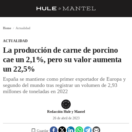
RECETAS
Home
Actualidad
TRUCOS
ACTUALIDAD
DESPENSA
La producción de carne de porcino
BARRAS Y ESTRELLAS
cae un 2,1%, pero su valor aumenta
un 22,5%
DÓNDE COMER
España se mantiene como primer exportador de Europa y
ÍDOLOS DE MESAS
segundo del mundo tras registrar un volumen de 2,93
millones de toneladas en 2022
CUADERNO DE VIAJE
TRADICIÓN
Redacción Hule y Mantel
MENÚ DEL DÍA
26 de abril de 2023
A CUCHILLO
Guardar