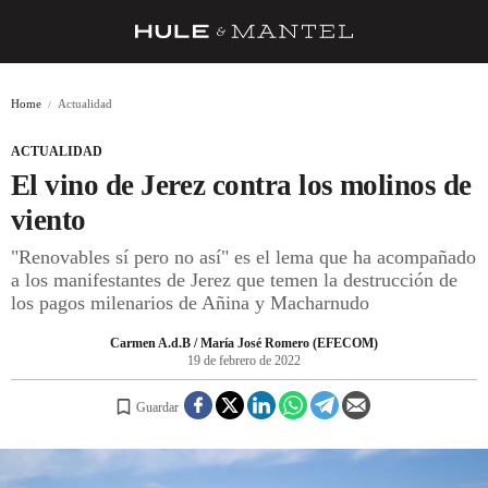
RECETAS
Home
Actualidad
TRUCOS
ACTUALIDAD
DESPENSA
El vino de Jerez contra los molinos de
BARRAS Y ESTRELLAS
viento
"Renovables sí pero no así" es el lema que ha acompañado
DÓNDE COMER
a los manifestantes de Jerez que temen la destrucción de
ÍDOLOS DE MESAS
los pagos milenarios de Añina y Macharnudo
CUADERNO DE VIAJE
Carmen A.d.B / María José Romero (EFECOM)
19 de febrero de 2022
TRADICIÓN
Guardar
MENÚ DEL DÍA
A CUCHILLO