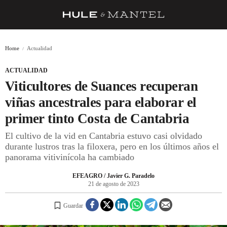
RECETAS
Home
Actualidad
TRUCOS
ACTUALIDAD
DESPENSA
Viticultores de Suances recuperan
BARRAS Y ESTRELLAS
viñas ancestrales para elaborar el
primer tinto Costa de Cantabria
DÓNDE COMER
El cultivo de la vid en Cantabria estuvo casi olvidado
ÍDOLOS DE MESAS
durante lustros tras la filoxera, pero en los últimos años el
panorama vitivinícola ha cambiado
CUADERNO DE VIAJE
EFEAGRO / Javier G. Paradelo
TRADICIÓN
21 de agosto de 2023
MENÚ DEL DÍA
Guardar
A CUCHILLO