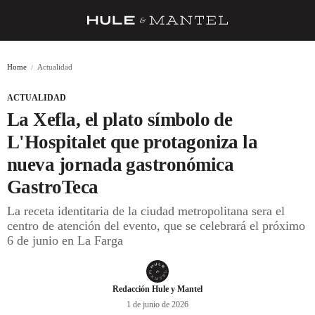
RECETAS
Home
Actualidad
TRUCOS
ACTUALIDAD
DESPENSA
La Xefla, el plato símbolo de
BARRAS Y ESTRELLAS
L'Hospitalet que protagoniza la
nueva jornada gastronómica
DÓNDE COMER
GastroTeca
ÍDOLOS DE MESAS
La receta identitaria de la ciudad metropolitana sera el
CUADERNO DE VIAJE
centro de atención del evento, que se celebrará el próximo
6 de junio en La Farga
TRADICIÓN
MENÚ DEL DÍA
Redacción Hule y Mantel
A CUCHILLO
1 de junio de 2026