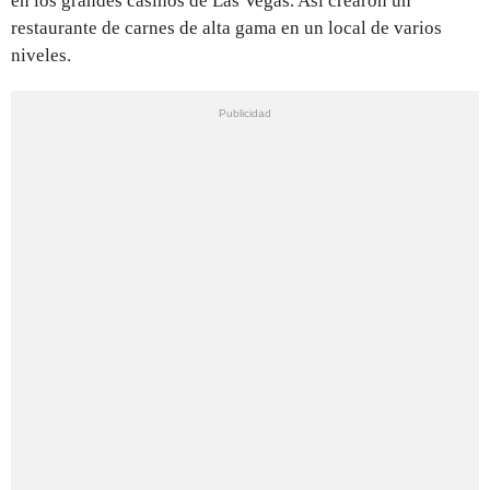
en los grandes casinos de Las Vegas. Así crearon un
restaurante de carnes de alta gama en un local de varios
niveles.