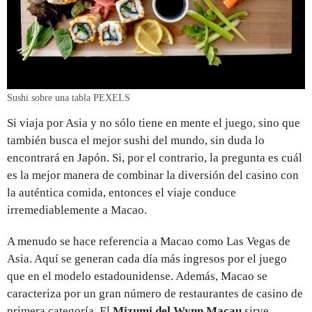
Sushi sobre una tabla PEXELS
Si viaja por Asia y no sólo tiene en mente el juego, sino que
también busca el mejor sushi del mundo, sin duda lo
encontrará en Japón. Si, por el contrario, la pregunta es cuál
es la mejor manera de combinar la diversión del casino con
la auténtica comida, entonces el viaje conduce
irremediablemente a Macao.
A menudo se hace referencia a Macao como Las Vegas de
Asia. Aquí se generan cada día más ingresos por el juego
que en el modelo estadounidense. Además, Macao se
caracteriza por un gran número de restaurantes de casino de
primera categoría. El
Mizumi del Wynn Macau
sirve