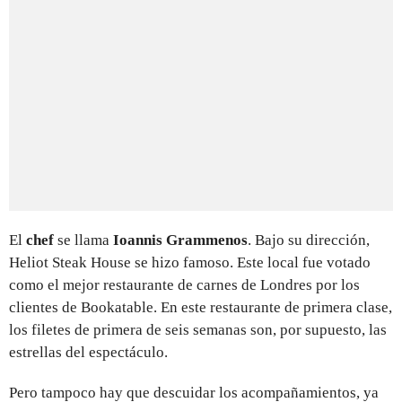
El
chef
se llama
Ioannis Grammenos
. Bajo su dirección,
Heliot Steak House se hizo famoso. Este local fue votado
como el mejor restaurante de carnes de Londres por los
clientes de Bookatable. En este restaurante de primera clase,
los filetes de primera de seis semanas son, por supuesto, las
estrellas del espectáculo.
Pero tampoco hay que descuidar los acompañamientos, ya