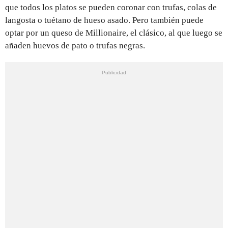
que todos los platos se pueden coronar con trufas, colas de
langosta o tuétano de hueso asado. Pero también puede
optar por un queso de Millionaire, el clásico, al que luego se
añaden huevos de pato o trufas negras.