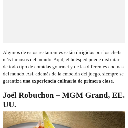
Algunos de estos restaurantes están dirigidos por los chefs
más famosos del mundo. Aquí, el huésped puede disfrutar
de todo tipo de comidas gourmet y de las diferentes cocinas
del mundo. Así, además de la emoción del juego, siempre se
garantiza
una experiencia culinaria de primera clase
.
Joël Robuchon – MGM Grand, EE.
UU.