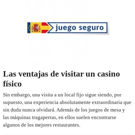
Las ventajas de visitar un casino
físico
Sin embargo, una visita a un local fijo sigue siendo, por
supuesto, una experiencia absolutamente extraordinaria que
sin duda nunca olvidará. Además de los juegos de mesa y
las máquinas tragaperras, en ellos suelen encontrarse
algunos de los mejores restaurantes.