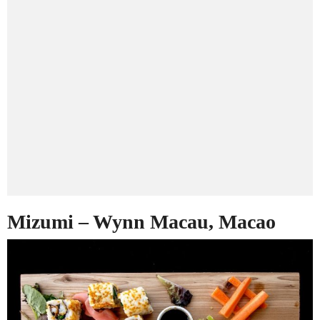
Mizumi – Wynn Macau, Macao