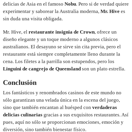
delicias de Asia en el famoso
Nobu
. Pero si de verdad quiere
experimentar y saborear la Australia moderna,
Mr. Hive
es
sin duda una visita obligada.
Mr. Hive, el
restaurante insignia de Crown
, ofrece un
diseño elegante y un toque moderno a algunos clásicos
australianos. El desayuno se sirve sin cita previa, pero el
restaurante está siempre completamente lleno durante la
cena. Los filetes a la parrilla son estupendos, pero los
Linguini de cangrejo de Queensland
son un plato estrella.
Conclusión
Los fantásticos y renombrados casinos de este mundo no
sólo garantizan una velada única en la escena del juego,
sino que también encantan al huésped con
verdaderas
delicias culinarias
gracias a sus exquisitos restaurantes. Así
pues, aquí no sólo se proporcionan emociones, emoción y
diversión, sino también bienestar físico.