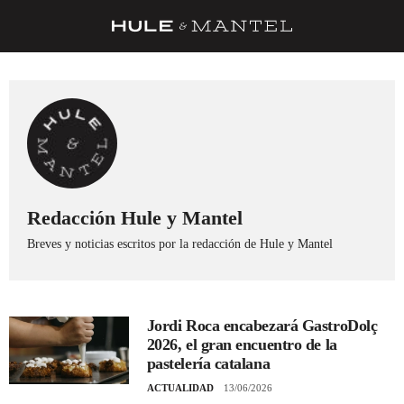
RECETAS
TRUCOS
DESPENSA
BARRAS Y ESTRELLAS
DÓNDE COMER
Redacción Hule y Mantel
Breves y noticias escritos por la redacción de Hule y Mantel
ÍDOLOS DE MESAS
CUADERNO DE VIAJE
TRADICIÓN
Jordi Roca encabezará GastroDolç
2026, el gran encuentro de la
MENÚ DEL DÍA
pastelería catalana
A CUCHILLO
ACTUALIDAD
13/06/2026