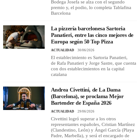
Bodega Josefa se alza con el segundo
premio y, el podio, lo completa Tablafina
Barcelona
REGISTRO
La pizzería barcelonesa Sartoria
INICIAR SESIÓN
Panatieri, entre las cinco mejores de
Europa según 50 Top Pizza
ACTUALIDAD
30/06/2026
El establecimiento es Sartoria Panatieri,
de Rafa Panatieri y Jorge Sastre, que cuenta
con dos establecimientos en la capital
catalana
Andrea Civettini, de La Dama
(Barcelona), se proclama Mejor
Bartender de España 2026
ACTUALIDAD
29/06/2026
Civettini logró superar a los otros
representantes españoles, Cristian Martínez
(Clandestino, León) y Ángel García (Playa
Padre, Marbella), y será el encargado de