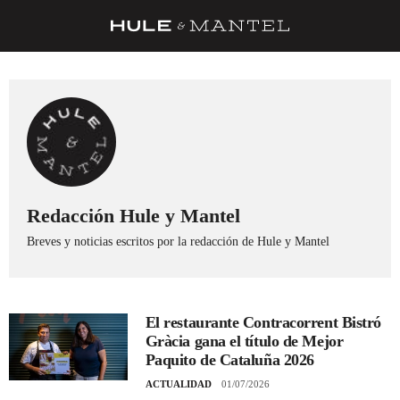
RECETAS
TRUCOS
DESPENSA
BARRAS Y ESTRELLAS
DÓNDE COMER
Redacción Hule y Mantel
Breves y noticias escritos por la redacción de Hule y Mantel
ÍDOLOS DE MESAS
CUADERNO DE VIAJE
TRADICIÓN
El restaurante Contracorrent Bistró
Gràcia gana el título de Mejor
MENÚ DEL DÍA
Paquito de Cataluña 2026
A CUCHILLO
ACTUALIDAD
01/07/2026